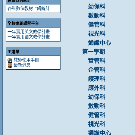
數位教材統計
幼保科
各科數位教材上網統計
數動科
全校遠距課程平台
健管科
一年實用英文教學計畫
視光科
一年實用國文教學計畫
通識中心
第一學期
主選單
教師使用手冊
資管科
最新消息
企管科
護理科
應外科
幼保科
數動科
健管科
視光科
通識中心