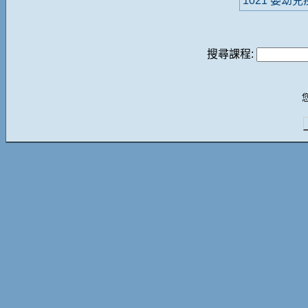
1021 嬰幼
搜尋課程: