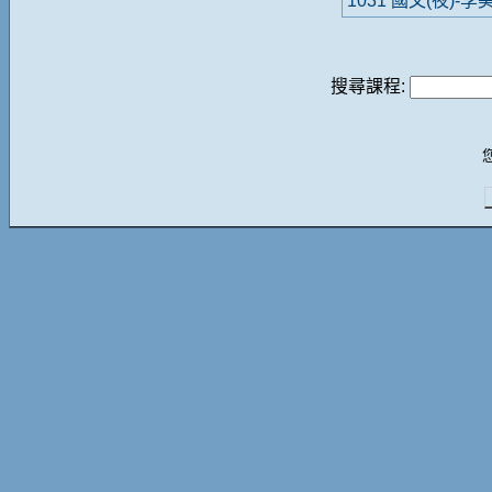
1031 國文(夜)-李
搜尋課程: