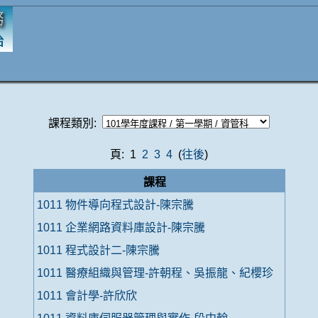
課程類別:
頁: 1
2
3
4
(
往後
)
課程
1011 物件導向程式設計-陳宗騰
1011 企業網路資料庫設計-陳宗騰
1011 程式設計二-陳宗騰
1011 醫療組織與管理-許朝程、吳振龍、紀櫻珍
1011 會計學-許欣欣