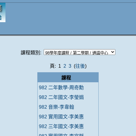
課程類別:
頁: 1
2
3
(
往後
)
課程
982 二年數學-周奇勳
982 二年國文-李瑩娟
982 音樂-李韋翰
982 實用國文-李美惠
982 三年國文-李美惠