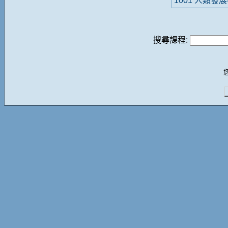
1001 人類發
搜尋課程: