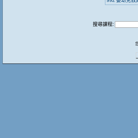
992 嬰幼兒
搜尋課程: