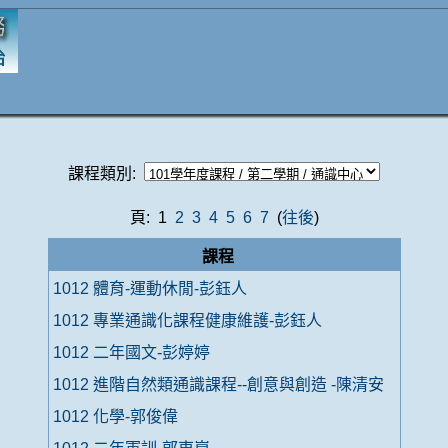
課程類別:
頁: 1
2
3
4
5
6
7
(
往後
)
課程
1012 體育-運動休閒-彭鈺人
1012 專業通識化課程健康維護-彭鈺人
1012 二年國文-彭婷婷
1012 進階自然類通識課程--創意與創造 -陳清安
1012 化學-郭俊偉