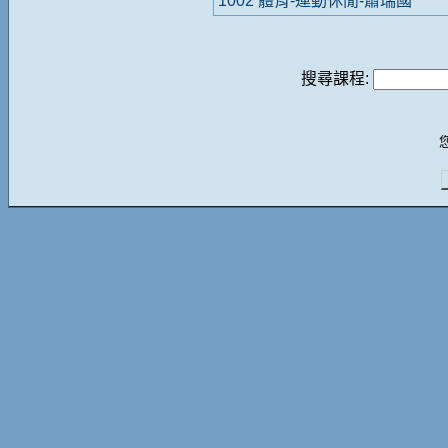
1002 體育-運動休閒-蕭瑞國
搜尋課程: