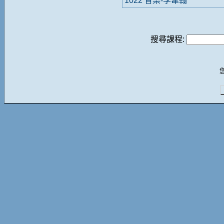
1022 音樂-李韋翰
搜尋課程: