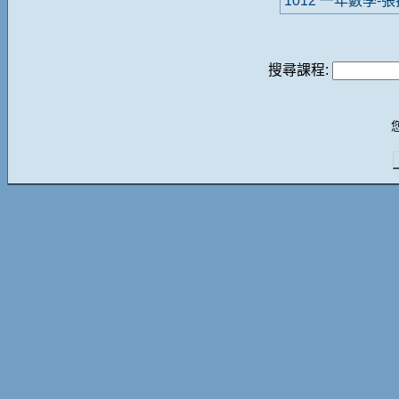
1012 一年數學-
搜尋課程: