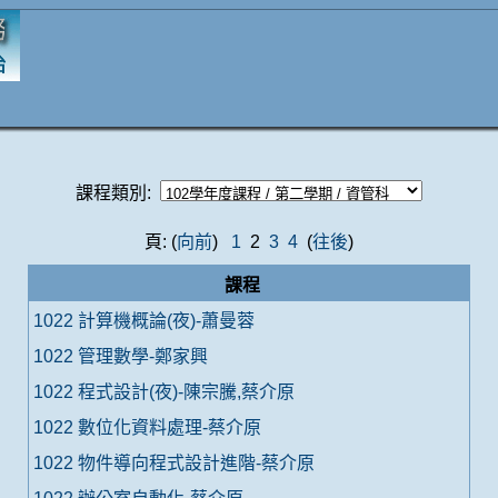
課程類別:
頁: (
向前
)
1
2
3
4
(
往後
)
課程
1022 計算機概論(夜)-蕭曼蓉
1022 管理數學-鄭家興
1022 程式設計(夜)-陳宗騰,蔡介原
1022 數位化資料處理-蔡介原
1022 物件導向程式設計進階-蔡介原